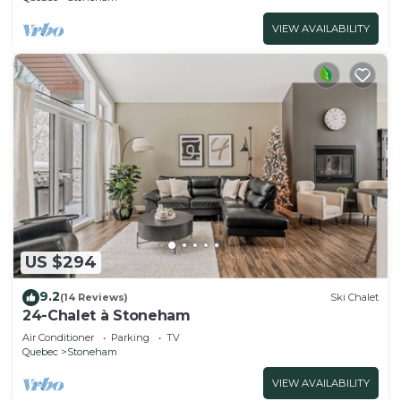
VIEW AVAILABILITY
US $294
9.2
(14 Reviews)
Ski Chalet
24-Chalet à Stoneham
Air Conditioner
Parking
TV
Quebec
Stoneham
VIEW AVAILABILITY