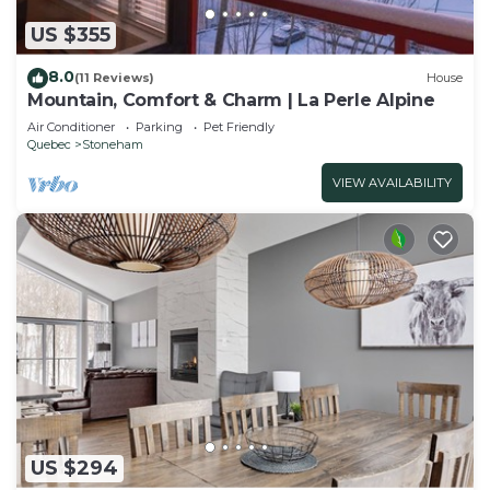
US $355
8.0
(11 Reviews)
House
Mountain, Comfort & Charm | La Perle Alpine
Air Conditioner
Parking
Pet Friendly
Quebec
Stoneham
VIEW AVAILABILITY
US $294