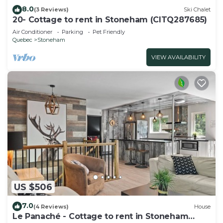
8.0
(3 Reviews)
Ski Chalet
20- Cottage to rent in Stoneham (CITQ287685)
Air Conditioner
Parking
Pet Friendly
Quebec
Stoneham
VIEW AVAILABILITY
US $506
7.0
(4 Reviews)
House
Le Panaché - Cottage to rent in Stoneham