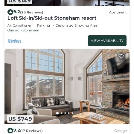
US $149
9.2
(23 Reviews)
Apartment
Loft Ski-in/Ski-out Stoneham resort
Air Conditioner
Parking
Designated Smoking Area
Quebec
Stoneham
VIEW AVAILABILITY
US $749
9.2
(17 Reviews)
Cottage