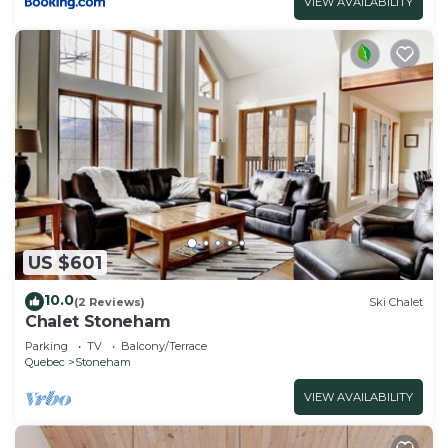
VIEW AVAILABILITY
US $601
10.0
(2 Reviews)
Ski Chalet
Chalet Stoneham
Parking
TV
Balcony/Terrace
Quebec
Stoneham
VIEW AVAILABILITY