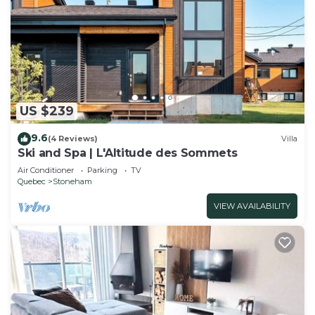
US $239
9.6
(4 Reviews)
Villa
Ski and Spa | L'Altitude des Sommets
Air Conditioner
Parking
TV
Quebec
Stoneham
VIEW AVAILABILITY