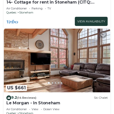
14- Cottage for rent in Stoneham (CITQ:
245486)
Air Conditioner
Parking
TV
Quebec
Stoneham
VIEW AVAILABILITY
US $661
9.2
(14 Reviews)
Ski Chalet
Le Morgan - In Stoneham
Air Conditioner
View
Ocean View
Quebec
Stoneham