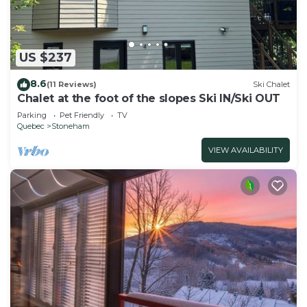
US $237
8.6
(11 Reviews)
Ski Chalet
Chalet at the foot of the slopes Ski IN/Ski OUT
Parking
Pet Friendly
TV
Quebec
Stoneham
VIEW AVAILABILITY