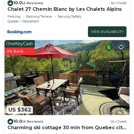
10.0
(2 Reviews)
Ski Chalet
Chalet 27 Chemin Blanc by Les Chalets Alpins
Parking
Balcony/Terrace
Security/Safety
Quebec
Stoneham
VIEW AVAILABILITY
OneKeyCash
2% Back
US $362
10.0
(4 Reviews)
Ski Chalet
Charming ski cottage 30 min from Quebec city.
Chalet du Hibou Voyageur.