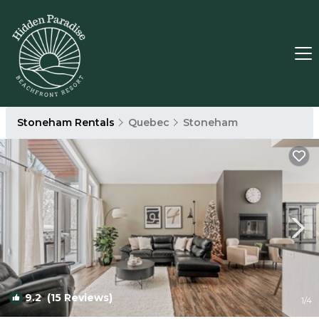
Stoneham Rentals
Quebec
Stoneham
9.2
(15 Reviews)
1
/4