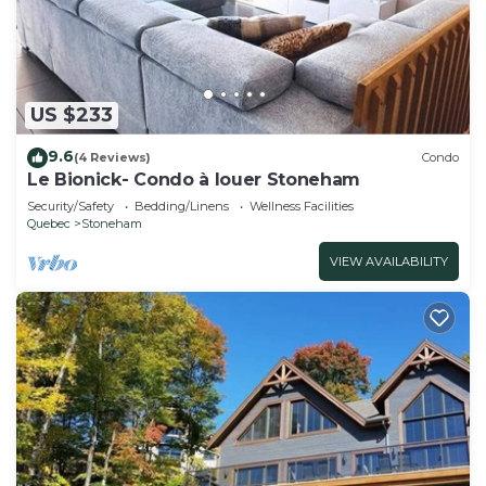
US $233
9.6
(4 Reviews)
Condo
Le Bionick- Condo à louer Stoneham
Security/Safety
Bedding/Linens
Wellness Facilities
Quebec
Stoneham
VIEW AVAILABILITY