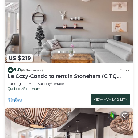
US $219
9.0
(6 Reviews)
Condo
Le Cozy-Condo to rent in Stoneham (CITQ
239956)
Parking
TV
Balcony/Terrace
Quebec
Stoneham
VIEW AVAILABILITY