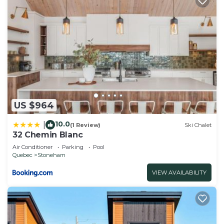
US $964
10.0
|
(1 Review)
Ski Chalet
32 Chemin Blanc
Air Conditioner
Parking
Pool
Quebec
Stoneham
VIEW AVAILABILITY