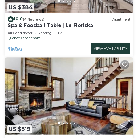
US $384
10.0
(4 Reviews)
Apartment
Spa & Foosball Table | Le Floriska
Air Conditioner
Parking
TV
Quebec
Stoneham
VIEW AVAILABILITY
US $519