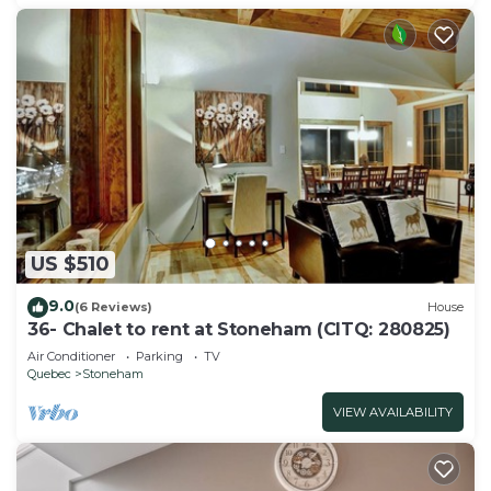
US $510
9.0
(6 Reviews)
House
36- Chalet to rent at Stoneham (CITQ: 280825)
Air Conditioner
Parking
TV
Quebec
Stoneham
VIEW AVAILABILITY