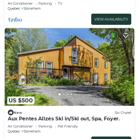
(CITQ: 298070)
Air Conditioner
Parking
TV
Quebec
Stoneham
VIEW AVAILABILITY
US $500
New
Ski Chalet
Aux Pentes Alizés Ski in/Ski out, Spa, Foyer.
Air Conditioner
Parking
Pet Friendly
Quebec
Stoneham