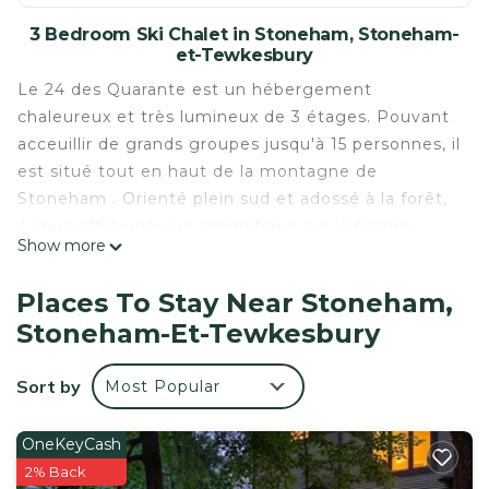
3 Bedroom Ski Chalet in Stoneham, Stoneham-
et-Tewkesbury
Le 24 des Quarante est un hébergement
chaleureux et très lumineux de 3 étages. Pouvant
acceuillir de grands groupes jusqu'à 15 personnes, il
est situé tout en haut de la montagne de
Stoneham . Orienté plein sud et adossé à la forêt,
il vous offre une vue magnifique sur la nature
Show more
grâce à sa grande fenestration, ses balcons et son
spa privé pratiquement loti sous les arbres!
Places To Stay Near Stoneham,
Un long sentier pédestre montagneux y est
Stoneham-Et-Tewkesbury
accessible gratuitement en toute saison!
Bienvenue aux amateurs de randonnée ou à ceux
Sort by
Most Popular
qui veulent s'initier!
Spacieux et bien aménagé, vous y trouverez une
table de billard, un spa, un foyer au gaz, un BBQ,
OneKeyCash
une grande cuisine, 2 télévisions, un internet haute
2% Back