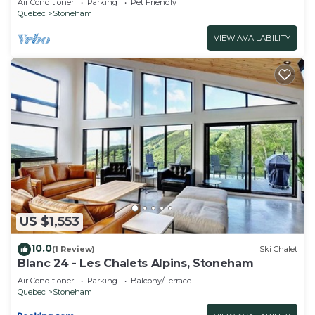
Air Conditioner
Parking
Pet Friendly
Quebec
Stoneham
VIEW AVAILABILITY
US $1,553
10.0
(1 Review)
Ski Chalet
Blanc 24 - Les Chalets Alpins, Stoneham
Air Conditioner
Parking
Balcony/Terrace
Quebec
Stoneham