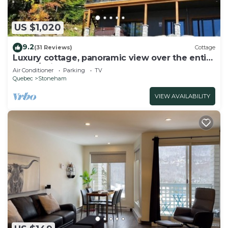
US $1,020
9.2
(31 Reviews)
Cottage
Luxury cottage, panoramic view over the entire
valley/Ski Resort, 24 people
Air Conditioner
Parking
TV
Quebec
Stoneham
VIEW AVAILABILITY