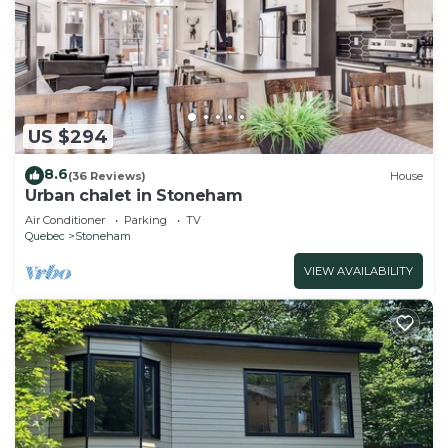
US $294
8.6
(36 Reviews)
House
Urban chalet in Stoneham
Air Conditioner
Parking
TV
Quebec
Stoneham
VIEW AVAILABILITY